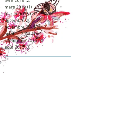
avril 2016
(2)
2 posts
mars 2016
(1)
1 post
février 2016
(2)
2 posts
décembre 2015
(1)
1 post
novembre 2015
(3)
3 posts
octobre 2015
(1)
1 post
septembre 2015
(3)
3 posts
août 2015
(3)
3 posts