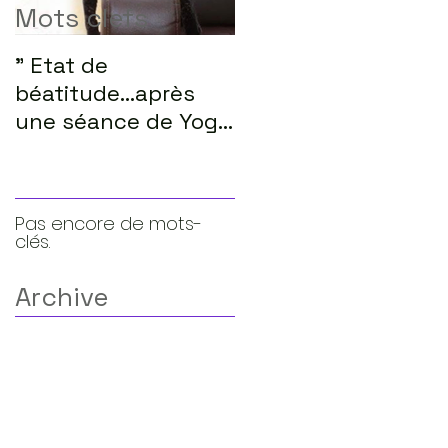
Mots clefs
" Etat de
lorsque notre regar
béatitude...après
s'épanouie....sur la
une séance de Yoga
vie
de l'énergie...preuve
que le lâcher-prise
ex
Pas encore de mots-
clés.
Archive