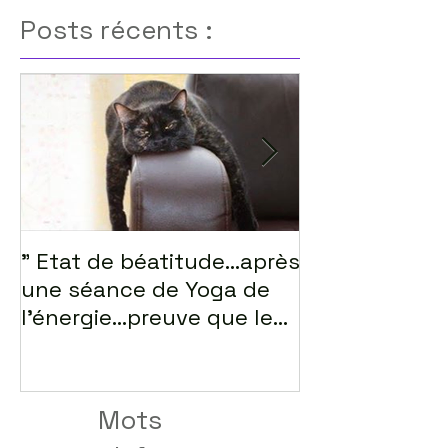
Posts récents :
" Etat de béatitude...après
lorsque notre
une séance de Yoga de
s'épanouie....s
l'énergie...preuve que le
lâcher-prise ex
Mots