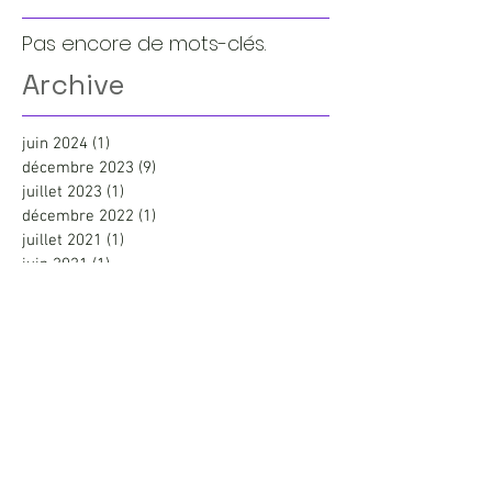
Pas encore de mots-clés.
Archive
juin 2024
(1)
1 post
décembre 2023
(9)
9 posts
juillet 2023
(1)
1 post
décembre 2022
(1)
1 post
juillet 2021
(1)
1 post
juin 2021
(1)
1 post
mai 2021
(3)
3 posts
mai 2020
(1)
1 post
juillet 2019
(1)
1 post
avril 2019
(1)
1 post
novembre 2018
(1)
1 post
février 2018
(1)
1 post
juin 2017
(1)
1 post
mai 2017
(1)
1 post
mars 2017
(2)
2 posts