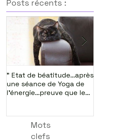
Posts récents :
" Etat de béatitude...après
lorsque notre
une séance de Yoga de
s'épanouie....s
l'énergie...preuve que le
lâcher-prise ex
Mots
clefs