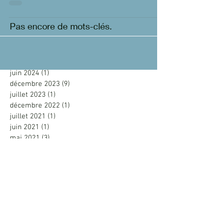
lorsque notre regard s'épanouie....
Pas encore de mots-clés.
Archive
juin 2024
(1)
1 post
décembre 2023
(9)
9 posts
juillet 2023
(1)
1 post
décembre 2022
(1)
1 post
juillet 2021
(1)
1 post
juin 2021
(1)
1 post
mai 2021
(3)
3 posts
mai 2020
(1)
1 post
juillet 2019
(1)
1 post
avril 2019
(1)
1 post
novembre 2018
(1)
1 post
février 2018
(1)
1 post
juin 2017
(1)
1 post
mai 2017
(1)
1 post